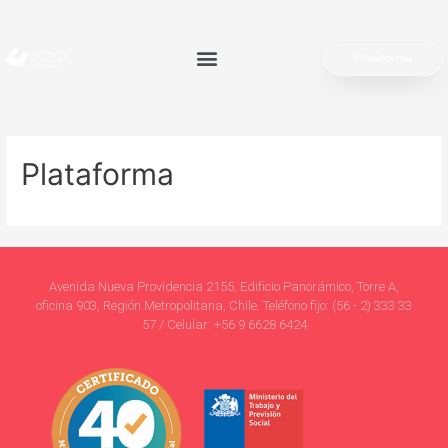
Plataforma
Plataforma
Avenida Nueva Providencia 2155, Edificio Panorámico, Torre A,
oficina 903, Región Metropolitana, Chile. Teléfono fijo: (56 - 2) 333 33
57 / Celular: +56 9 6628 6424