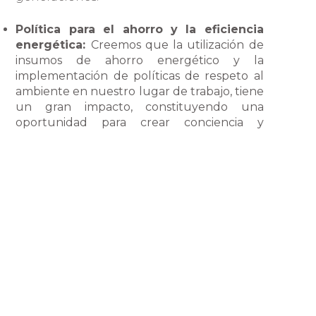
Política para el ahorro y la eficiencia
energética:
Creemos que la utilización de
insumos de ahorro energético y la
implementación de políticas de respeto al
ambiente en nuestro lugar de trabajo, tiene
un gran impacto, constituyendo una
oportunidad para crear conciencia y
sensibilizar a las y los trabajadores sobre la
importancia de nuestras acciones
individuales y el impacto positivo que
puede resultar de pequeños cambios de
hábitos.