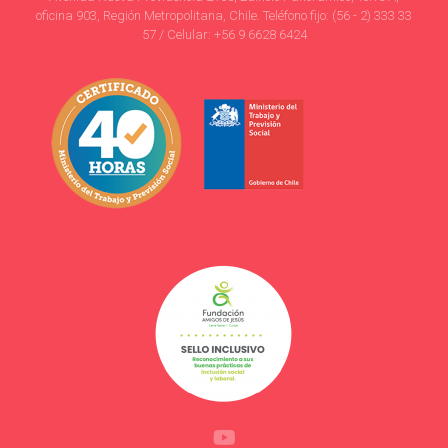
oficina 903, Región Metropolitana, Chile. Teléfono fijo: (56 - 2) 333 33
57 / Celular: +56 9 6628 6424